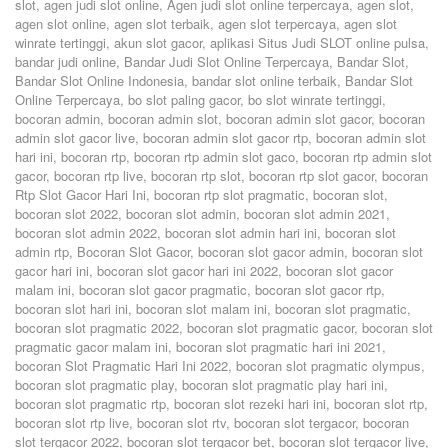
slot
,
agen judi slot online
,
Agen judi slot online terpercaya
,
agen slot
,
agen slot online
,
agen slot terbaik
,
agen slot terpercaya
,
agen slot
winrate tertinggi
,
akun slot gacor
,
aplikasi Situs Judi SLOT online pulsa
,
bandar judi online
,
Bandar Judi Slot Online Terpercaya
,
Bandar Slot
,
Bandar Slot Online Indonesia
,
bandar slot online terbaik
,
Bandar Slot
Online Terpercaya
,
bo slot paling gacor
,
bo slot winrate tertinggi
,
bocoran admin
,
bocoran admin slot
,
bocoran admin slot gacor
,
bocoran
admin slot gacor live
,
bocoran admin slot gacor rtp
,
bocoran admin slot
hari ini
,
bocoran rtp
,
bocoran rtp admin slot gaco
,
bocoran rtp admin slot
gacor
,
bocoran rtp live
,
bocoran rtp slot
,
bocoran rtp slot gacor
,
bocoran
Rtp Slot Gacor Hari Ini
,
bocoran rtp slot pragmatic
,
bocoran slot
,
bocoran slot 2022
,
bocoran slot admin
,
bocoran slot admin 2021
,
bocoran slot admin 2022
,
bocoran slot admin hari ini
,
bocoran slot
admin rtp
,
Bocoran Slot Gacor
,
bocoran slot gacor admin
,
bocoran slot
gacor hari ini
,
bocoran slot gacor hari ini 2022
,
bocoran slot gacor
malam ini
,
bocoran slot gacor pragmatic
,
bocoran slot gacor rtp
,
bocoran slot hari ini
,
bocoran slot malam ini
,
bocoran slot pragmatic
,
bocoran slot pragmatic 2022
,
bocoran slot pragmatic gacor
,
bocoran slot
pragmatic gacor malam ini
,
bocoran slot pragmatic hari ini 2021
,
bocoran Slot Pragmatic Hari Ini 2022
,
bocoran slot pragmatic olympus
,
bocoran slot pragmatic play
,
bocoran slot pragmatic play hari ini
,
bocoran slot pragmatic rtp
,
bocoran slot rezeki hari ini
,
bocoran slot rtp
,
bocoran slot rtp live
,
bocoran slot rtv
,
bocoran slot tergacor
,
bocoran
slot tergacor 2022
,
bocoran slot tergacor bet
,
bocoran slot tergacor live
,