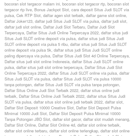
bocoran slot tergacor malam ini
,
bocoran slot tergacor rtp
,
bocoran slot
tergacor rtp live
,
Bonus Jackpot Slot
,
cara deposit Situs Judi SLOT via
pulsa
,
Cek RTP Slot
,
daftar agen slot terbaik
,
daftar game slot online
,
Daftar Joker123
,
daftar judi Situs Judi SLOT via pulsa
,
daftar judi slot
,
daftar judi slot online
,
Daftar Judi Slot Terbaru
,
Daftar Judi Slot
Terpercaya
,
Daftar Situs Judi Online Terpercaya 2022
,
daftar situs judi
Situs Judi SLOT online deposit via pulsa
,
daftar situs judi Situs Judi
SLOT online deposit via pulsa 5 ribu
,
daftar situs judi Situs Judi SLOT
online deposit via pulsa 5k
,
daftar situs judi Situs Judi SLOT online
paling dipercaya via pulsa
,
Daftar Situs Judi Slot 4d Online Terpercaya
,
Daftar situs judi slot online Indonesia
,
daftar Situs Judi SLOT online
pulsa
,
daftar situs judi slot online terpercaya
,
Daftar Situs Judi Slot
Online Terpercaya 2022
,
daftar Situs Judi SLOT online via pulsa
,
daftar
Situs Judi SLOT via pulsa
,
daftar Situs Judi SLOT via pulsa 10000
tanpa potongan
,
daftar Situs Judi SLOT via pulsa tanpa potongan
,
Daftar Situs Online Judi Slot Terbaik 2022
,
daftar situs online judi
terbaik
,
Daftar Situs Online Judi Terbaik 2022
,
daftar situs Situs Judi
SLOT via pulsa
,
daftar situs slot online judi terbaik 2022
,
daftar slot
,
Daftar Slot Deposit 10000 Creative Slot
,
Daftar Slot Deposit Pulsa
Minimal 10000 Judi Slot
,
Daftar Slot Deposit Pulsa Minimal 10000
Tanpa Potongan JBD Slot
,
daftar slot gacor
,
daftar slot mudah menang
,
Daftar Slot Online
,
Daftar Slot Online 4d
,
daftar slot online terbaik
,
daftar slot online terbaru
,
daftar slot online terlengkap
,
daftar slot online