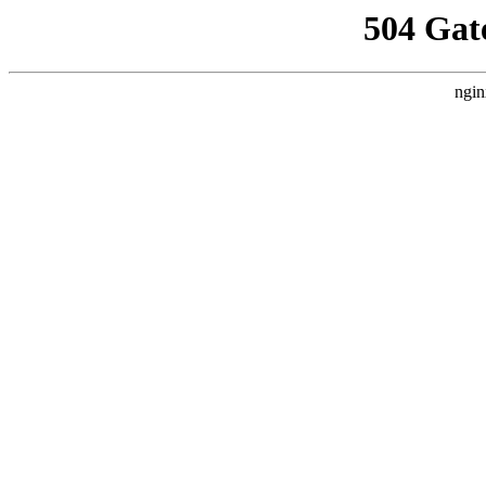
504 Gat
ngin