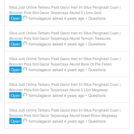
Situs Judi Online Terbaru Pasti Gacor Hari Ini Situs Penghasil Cuan |
Bocoran Pola Slot Gacor Terpercaya Akurat 5 Lions Gold
Open
formulagacor
asked 4 years ago
•
Questions
Situs Judi Online Terbaru Pasti Gacor Hari Ini Situs Penghasil Cuan |
Bocoran Pola Slot Gacor Terpercaya Akurat Temujin Treasures
Open
formulagacor
asked 4 years ago
•
Questions
Situs Judi Online Terbaru Pasti Gacor Hari Ini Situs Penghasil Cuan |
Bocoran Pola Slot Gacor Terpercaya Akurat Book Of The Fallen
Open
formulagacor
asked 4 years ago
•
Questions
Situs Judi Online Terbaru Pasti Gacor Hari Ini Situs Penghasil Cuan |
Bocoran Pola Slot Gacor Terpercaya Akurat 5 Lion Megaway
Open
formulagacor
asked 4 years ago
•
Questions
Situs Judi Online Terbaru Pasti Gacor Hari Ini Situs Penghasil Cuan |
Bocoran Pola Slot Gacor Terpercaya Akurat Greet Rhino Megaway
Open
formulagacor
asked 4 years ago
•
Questions