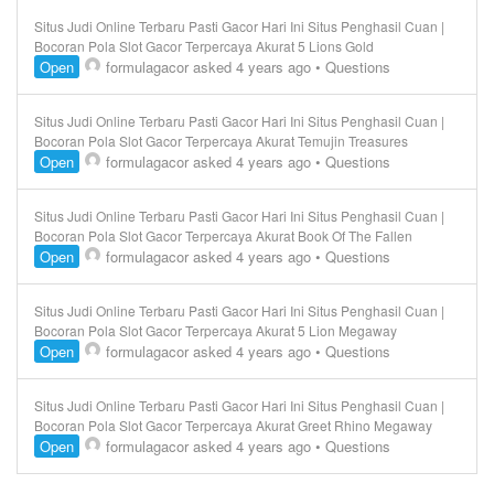
Situs Judi Online Terbaru Pasti Gacor Hari Ini Situs Penghasil Cuan |
Bocoran Pola Slot Gacor Terpercaya Akurat 5 Lions Gold
Open
formulagacor
asked 4 years ago
•
Questions
Situs Judi Online Terbaru Pasti Gacor Hari Ini Situs Penghasil Cuan |
Bocoran Pola Slot Gacor Terpercaya Akurat Temujin Treasures
Open
formulagacor
asked 4 years ago
•
Questions
Situs Judi Online Terbaru Pasti Gacor Hari Ini Situs Penghasil Cuan |
Bocoran Pola Slot Gacor Terpercaya Akurat Book Of The Fallen
Open
formulagacor
asked 4 years ago
•
Questions
Situs Judi Online Terbaru Pasti Gacor Hari Ini Situs Penghasil Cuan |
Bocoran Pola Slot Gacor Terpercaya Akurat 5 Lion Megaway
Open
formulagacor
asked 4 years ago
•
Questions
Situs Judi Online Terbaru Pasti Gacor Hari Ini Situs Penghasil Cuan |
Bocoran Pola Slot Gacor Terpercaya Akurat Greet Rhino Megaway
Open
formulagacor
asked 4 years ago
•
Questions